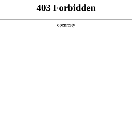
产品及服务
行业解决方案
合作伙伴
投资者关系
微软课程培训
微软官方合作
与微软全球、亚洲及大中
持，推动持续成长。
预约专家咨询 >>
了解更多 >>