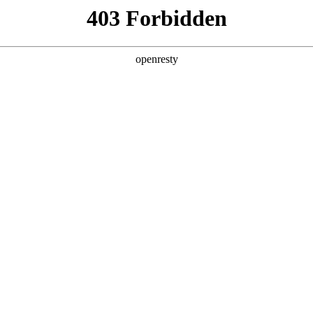
产品及服务
行业解决方案
合作伙伴
投资者关系
国际问学
智算基础设施
算力调度加速
智